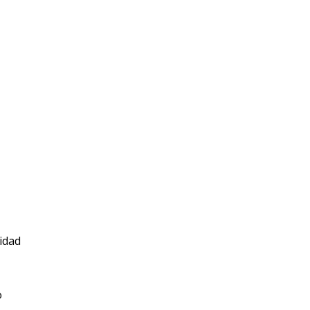
idad
o