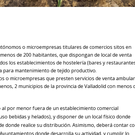
ónomos o microempresas titulares de comercios sitos en
n menos de 200 habitantes, que dispongan de local de venta
s los establecimientos de hostelería (bares y restaurantes
da para mantenimiento de tejido productivo.
o microempresas que presten servicios de venta ambula
 menos, 2 municipios de la provincia de Valladolid con menos 
o al por menor fuera de un establecimiento comercial
so bebidas y helados), y disponer de un local físico donde
e donde realice su distribución. Asimismo, deberá contar c
Ayuntamientos donde desarrolla su actividad, y cumplir lo