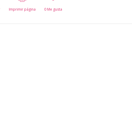
r
Imprimir página
0
Me gusta