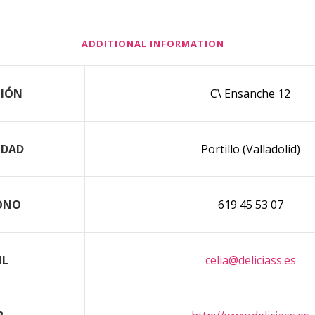
ADDITIONAL INFORMATION
CIÓN
C\ Ensanche 12
IDAD
Portillo (Valladolid)
ONO
619 45 53 07
IL
celia@deliciass.es